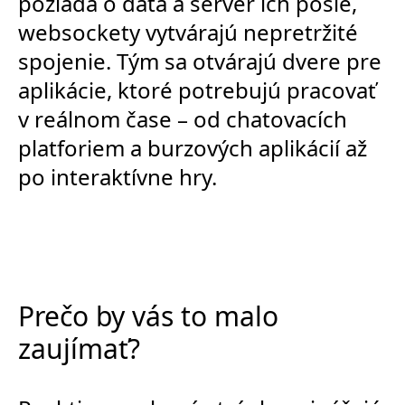
požiada o dáta a server ich pošle,
websockety vytvárajú nepretržité
spojenie. Tým sa otvárajú dvere pre
aplikácie, ktoré potrebujú pracovať
v reálnom čase – od chatovacích
platforiem a burzových aplikácií až
po interaktívne hry.
Prečo by vás to malo
zaujímať?