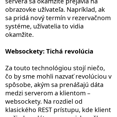
servera sa okamžite prejavia na
obrazovke užívateľa. Napríklad, ak
sa pridá nový termín v rezervačnom
systéme, užívatelia to vidia
okamžite.
Websockety: Tichá revolúcia
Za touto technológiou stojí niečo,
čo by sme mohli nazvať revolúciou v
spôsobe, akým sa prenášajú dáta
medzi serverom a klientom –
websockety. Na rozdiel od
klasického REST prístupu, kde klient