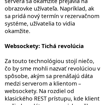
servera sa okamžite prejavia na
obrazovke užívateľa. Napríklad, ak
sa pridá nový termín v rezervačnom
systéme, užívatelia to vidia
okamžite.
Websockety: Tichá revolúcia
Za touto technológiou stojí niečo,
čo by sme mohli nazvať revolúciou v
spôsobe, akým sa prenášajú dáta
medzi serverom a klientom –
websockety. Na rozdiel od
klasického REST prístupu, kde klient