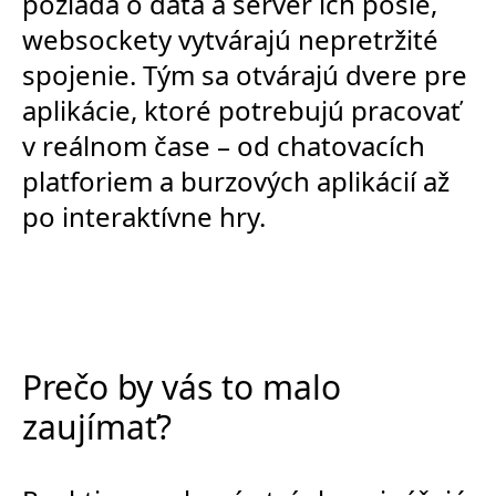
požiada o dáta a server ich pošle,
websockety vytvárajú nepretržité
spojenie. Tým sa otvárajú dvere pre
aplikácie, ktoré potrebujú pracovať
v reálnom čase – od chatovacích
platforiem a burzových aplikácií až
po interaktívne hry.
Prečo by vás to malo
zaujímať?